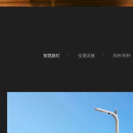
智慧路灯
交通设施
共杆/并杆